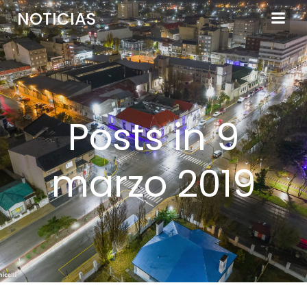
Saltar
NOTICIAS
al
contenido
Posts in 9
marzo 2019